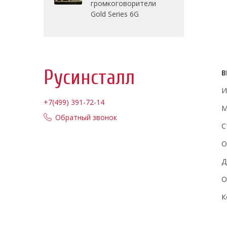
громкоговорители
Gold Series 6G
Русинсталл
В
И
+7(499) 391-72-14
М
Обратный звонок
С
О
Д
О
К