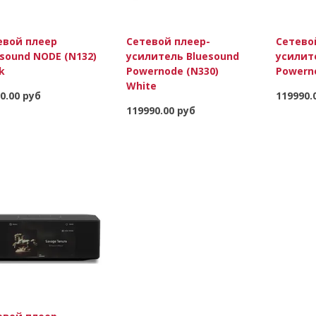
евой плеер
Сетевой плеер-
Сетево
sound NODE (N132)
усилитель Bluesound
усилит
k
Powernode (N330)
Powerno
White
0.00 руб
119990.
119990.00 руб
В корзину