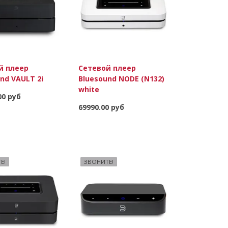
й плеер
Сетевой плеер
nd VAULT 2i
Bluesound NODE (N132)
white
00 руб
69990.00 руб
Подробнее
Е!
ЗВОНИТЕ!