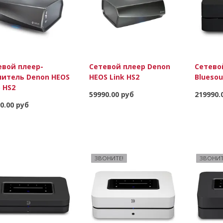
евой плеер-
Сетевой плеер Denon
Сетево
литель Denon HEOS
HEOS Link HS2
Bluesou
 HS2
59990.00 руб
219990.
0.00 руб
В корзину
Подробнее
ЗВОНИТЕ!
ЗВОНИТ