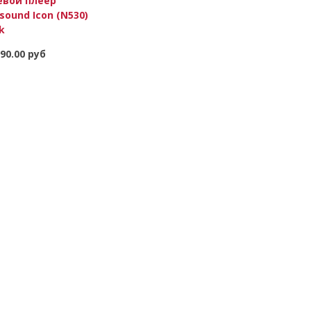
евой плеер
sound Icon (N530)
k
90.00 руб
В корзину