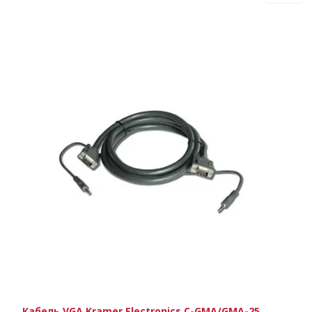
Кабель VGA Kramer Electronics C-GMA/GMA-25