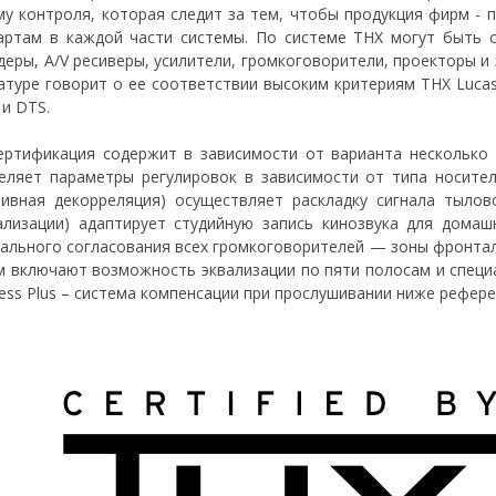
му контроля, которая следит за тем, чтобы продукция фирм -
артам в каждой части системы. По системе THX могут быть
деры, A/V ресиверы, усилители, громкоговорители, проекторы и 
атуре говорит о ее соответствии высоким критериям THX Lucas
l и DTS.
ертификация содержит в зависимости от варианта несколько т
еляет параметры регулировок в зависимости от типа носителя
тивная декорреляция) осуществляет раскладку сигнала тылов
ализации) адаптирует студийную запись кинозвука для домаш
ального согласования всех громкоговорителей — зоны фронтал
м включают возможность эквализации по пяти полосам и специ
ess Plus – система компенсации при прослушивании ниже референ