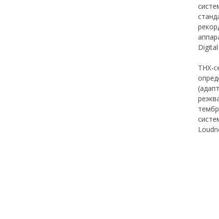
систе
станд
рекор
аппар
Digita
ТНХ-с
опред
(адап
реэкв
тембр
систе
Loudn