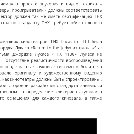
няемая в проекте звуковая и видео техника –
сиверы, проигрыватели - должны соответствовать
оектор должен так же иметь сертификацию THX
еатра по стандарту THX требует обязательного
омашних кинотеатров THX Lucasfilm Ltd была
джа Лукаса «Return to the Jedy» из цикла «Star
ильма Джорджа Лукаса «THX 1138». Лукаса не
и - отсутствие реалистичности воспроизведения
ли неадекватные звуковые системы и были не в
вовало оригиналу и художественному видению
, как кинотеатры должны быть спроектированы ,
кой стороной разработки стандарта занимался
ственным за определение критериев акустики в
ого оснащения для каждого кинозала, а также