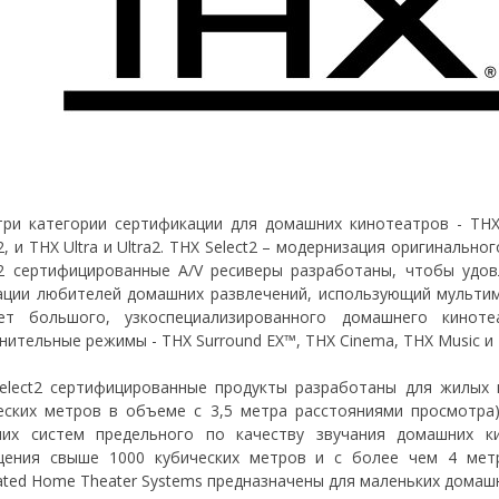
три категории сертификации для домашних кинотеатров - THX 
2, и THX Ultra и Ultra2. THX Select2 – модернизация оригинальног
t2 сертифицированные A/V ресиверы разработаны, чтобы удо
ации любителей домашних развлечений, использующий мультиме
ет большого, узкоспециализированного домашнего киноте
нительные режимы - THX Surround EX™, THX Cinema, THX Music и
elect2 сертифицированные продукты разработаны для жилых 
еских метров в объеме с 3,5 метра расстояниями просмотра).
их систем предельного по качеству звучания домашних к
ения свыше 1000 кубических метров и с более чем 4 метро
rated Home Theater Systems предназначены для маленьких домаш