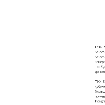
Есть 
Select
Selec
генер
требу
допол
THX S
кубич
больш
помещ
Integ