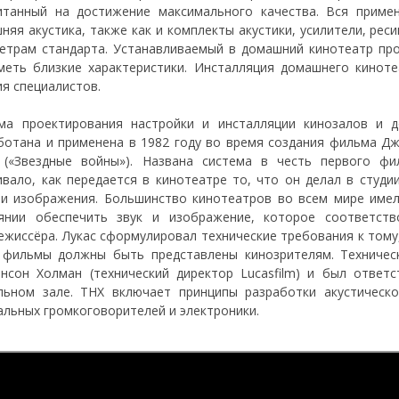
итанный на достижение максимального качества. Вся приме
няя акустика, также как и комплекты акустики, усилители, ре
етрам стандарта. Устанавливаемый в домашний кинотеатр пр
меть близкие характеристики. Инсталляция домашнего кинот
ия специалистов.
ма проектирования настройки и инсталляции кинозалов и д
ботана и применена в 1982 году во время создания фильма Джор
 («Звездные войны»). Названа система в честь первого ф
ивало, как передается в кинотеатре то, что он делал в студи
 и изображения. Большинство кинотеатров во всем мире име
янии обеспечить звук и изображение, которое соответст
ежиссёра. Лукас сформулировал технические требования к тому
 фильмы должны быть представлены кинозрителям. Техничес
нсон Холман (технический директор Lucasfilm) и был ответ
льном зале. THX включает принципы разработки акустическ
альных громкоговорителей и электроники.