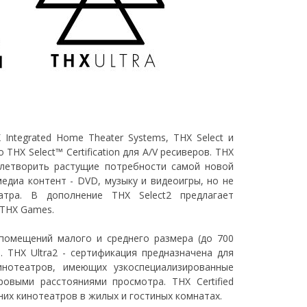
Integrated Home Theater Systems, THX Select и
о THX Select™ Certification для A/V ресиверов. THX
влетворить растущие потребности самой новой
диа контент - DVD, музыку и видеоигры, но не
атра. В дополнение THX Select2 предлагает
 THX Games.
помещений малого и среднего размера (до 700
 THX Ultra2 - сертификация предназначена для
инотеатров, имеющих узкоспециализированные
выми расстояниями просмотра. THX Certified
них кинотеатров в жилых и гостиных комнатах.