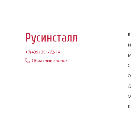
Русинсталл
В
И
+7(499) 391-72-14
М
Обратный звонок
С
О
Д
О
К