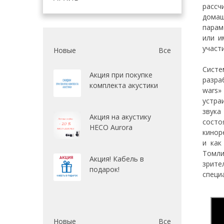
рассч
домаш
парам
или и
участ
Новые
Все
Систе
Акция при покупке
разра
комплекта акустики
wars»
устра
звука
Акция на акустику
состо
HECO Aurora
кинор
и как
Томли
Акция! Кабель в
зрите
подарок!
специ
Новые
Все