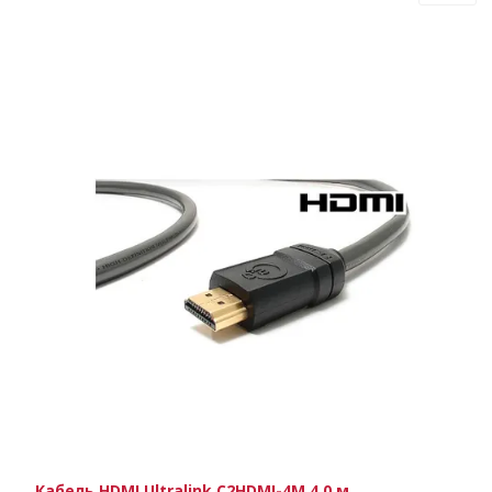
Кабель HDMI Ultralink C2HDMI-4M 4.0 м