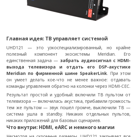
Главная идея: ТВ управляет системой
UHD121 — это узкоспециализированный, но крайне
полезный компонент экосистемы Meridian. Его
единственная задача —
забрать аудиосигнал с HDMI-
выхода телевизора и отдать его DSP-акустике
Meridian по фирменной шине SpeakerLink
. При этом
он умеет делать кое-что не менее важное: отдавать
команды управления обратно на колонки через HDMI-CEC.
Результат простой и удобный: включили ТВ пультом от
телевизора — включилась акустика, прибавили громкость
тем же пультом — звук пошёл громче, выключили ТВ —
система ушла в standby. Никаких отдельных пультов,
никаких приложений для базовых сценариев.
Что внутри: HDMI, eARC и немного магии
Несмотря на скромные размеры, UHD121 закрывает все