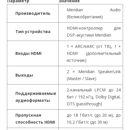
Параметр
Значение
Meridian Audio
Производитель
(Великобритания)
HDMI-контроллер для
Тип устройства
DSP-акустики Meridian
1 × ARC/eARC (от ТВ), 1 ×
Входы HDMI
HDMI (дополнительный
источник)
2 × Meridian SpeakerLink
Выходы
(Master / Slave)
2-канальный LPCM до 24
Поддерживаемые
бит / 192 кГц, Dolby Digital,
аудиоформаты
DTS (passthrough)
Пропускная
до 18 Гбит/с (до 20 м), до
способность HDMI
10,2 Гбит/с (до 30 м)