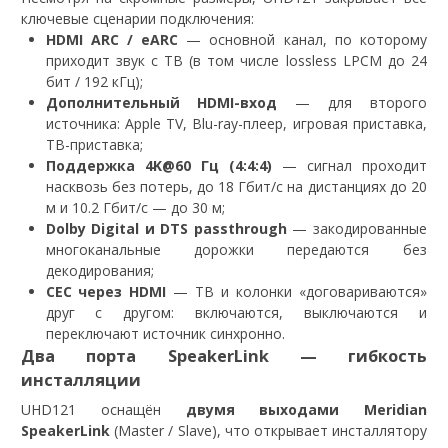
ключевые сценарии подключения:
HDMI ARC / eARC
— основной канал, по которому
приходит звук с ТВ (в том числе lossless LPCM до 24
бит / 192 кГц);
Дополнительный HDMI-вход
— для второго
источника: Apple TV, Blu-ray-плеер, игровая приставка,
ТВ-приставка;
Поддержка 4K@60 Гц (4:4:4)
— сигнал проходит
насквозь без потерь, до 18 Гбит/с на дистанциях до 20
м и 10.2 Гбит/с — до 30 м;
Dolby Digital и DTS passthrough
— закодированные
многоканальные дорожки передаются без
декодирования;
CEC через HDMI
— ТВ и колонки «договариваются»
друг с другом: включаются, выключаются и
переключают источник синхронно.
Два порта SpeakerLink — гибкость
инсталляции
UHD121 оснащён
двумя выходами Meridian
SpeakerLink
(Master / Slave), что открывает инсталлятору