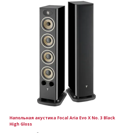
Напольная акустика Focal Aria Evo X No. 3 Black
High Gloss