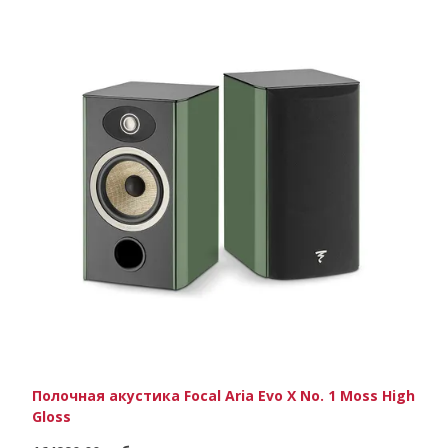
Полочная акустика Focal Aria Evo X No. 1 Moss High
Gloss