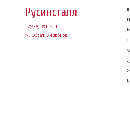
Русинсталл
В
И
+7(499) 391-72-14
М
Обратный звонок
С
О
Д
О
К