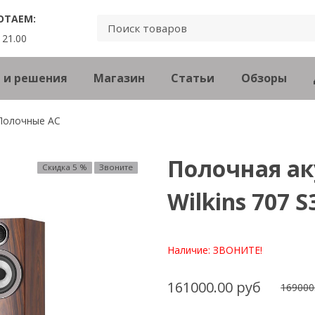
ОТАЕМ:
 21.00
 и решения
Магазин
Статьи
Обзоры
Полочные АС
Полочная ак
Скидка 5 %
Звоните
Wilkins 707 
Наличие:
ЗВОНИТЕ!
161000.00 руб
169000