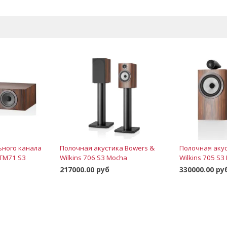
ьного канала
Полочная акустика Bowers &
Полочная акус
HTM71 S3
Wilkins 706 S3 Mocha
Wilkins 705 S3
217000.00 руб
330000.00 ру
В корзину
рзину