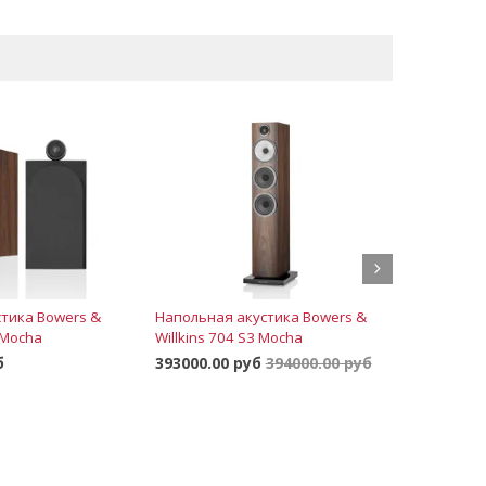
Скидка 2 
тика Bowers &
Напольная акустика Bowers &
Напольная
 Mocha
Willkins 704 S3 Mocha
Willkins 7
б
393000.00 руб
394000.00 руб
549000.00
В корзину
Заказать