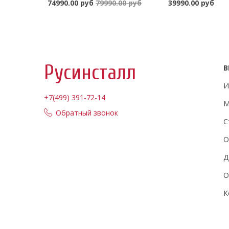
74990.00 руб
79990.00 руб
39990.00 руб
В корзину
В ко
Русинсталл
В
И
+7(499) 391-72-14
М
Обратный звонок
С
О
Д
О
К