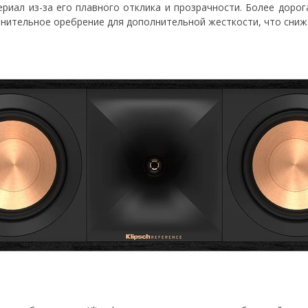
ериал из-за его плавного отклика и прозрачности. Более дорог
лнительное оребрение для дополнительной жесткости, что сниж