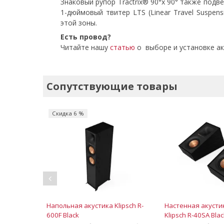
Знаковый рупор Tractrix® 90°x 90° также подв
1-дюймовый твитер LTS (Linear Travel Suspe
этой зоны.
Есть провод?
Читайте нашу
статью
о выборе и установке а
Сопутствующие товары
Скидка 6 %
Напольная акустика Klipsch R-
Настенная акусти
600F Black
Klipsch R-40SA Bla