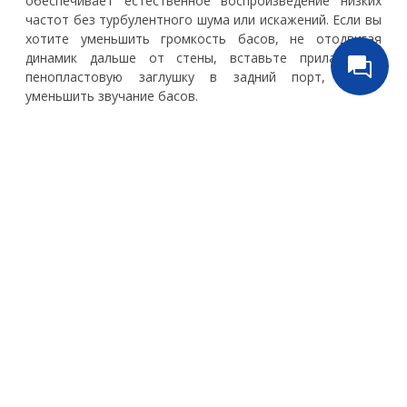
обеспечивает естественное воспроизведение низких
частот без турбулентного шума или искажений. Если вы
хотите уменьшить громкость басов, не отодвигая
динамик дальше от стены, вставьте прилагаемую
пенопластовую заглушку в задний порт, чтобы
уменьшить звучание басов.
Есть провод?
Читайте нашу
статью
о выборе и установке
акустического провода. Посмотрите наш выбор
акустических кабелей
.
Спецификации
Сопутствующие товары
Скидка 3 %