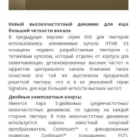
Новый высокочастотный динамик для еще
большей четкости вокала
В предыдущих версиях серии 600 для твитеров
использовались алюминиевые купола. HTM6 S3
оснащены недавно разработанным твитером с
титановым куполом, который отделен от корпуса для
захватывающих, детализированных высоких частот и
эффектов центрального канала. Компания также
оснастила его той же акустически прозрачной
решеткой твитера, что и в их уважаемой серии
Signature, для еще большей четкости высоких частот.
Двойные композитные конусы
Имеется пара 5-дюймовых среднечастотных/
низкочастотных динамиков, по одному на каждой
стороне твитера. В этих низкочастотных динамиках
используется широко известный конусный
преобразователь Continuum™ с фиксированным
подвесом Continuum™ (сокращенно FST),