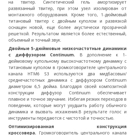
на твитер. Синтетический гель амортизирует
развязанный твитер, при этом узел изолирован от
монтажного оборудования. Кроме того, 1-дюймовый
титановый твитер с двойным куполом и развязкой
оснащен новой, еще более акустически прозрачной
решеткой. Результатом является более естественный,
объемный и точный звук.
Двойные 5-дюймовые низкочастотные динамики
с диффузором Continuum.
В дополнение к 1-
дюймовому купольному высокочастотному динамику с
титановым куполом в громкоговорителе центрального
канала HTM6 S3 используются два мидбасовых/
среднечастотных динамика с диффузором Continuum
диаметром 6,5 дюйма. Благодаря своей композитной
конструкции диффузор Continuum обеспечивает
плавное и точное звучание. Избегая резких переходов в
поведении, которые могут ухудшить работу обычного
динамика и вызвать искажения.В результате голос и
инструменты передаются с чистотой и точностью.
Оптимизированная конструкция
кроссовера.
Громкоговоритель центрального канала