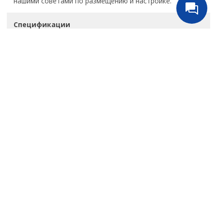
нашими советами по размещению и настройке.
Спецификации
Обзоры
Русинсталл
+7(499) 391-72-14
Обратный звонок
ВЕРХНЕЕ МЕНЮ
НИЖНЕЕ МЕНЮ
Идеи и решения
Политика
конфиденциальности и
Магазин
оферта
Статьи
Пользовательское