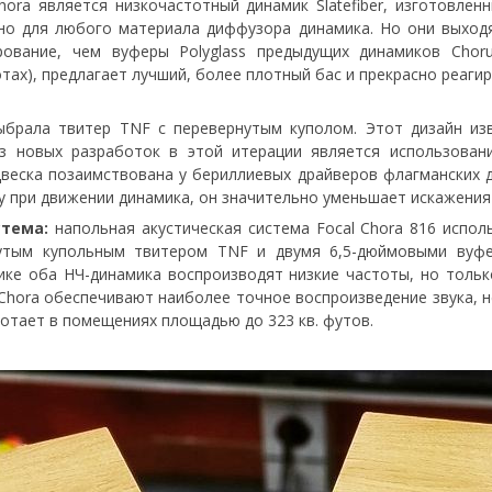
ra является низкочастотный динамик Slatefiber, изготовлен
но для любого материала диффузора динамика. Но они выходя
вание, чем вуферы Polyglass предыдущих динамиков Choru
тах), предлагает лучший, более плотный бас и прекрасно реаги
ыбрала твитер TNF с перевернутым куполом. Этот дизайн из
з новых разработок в этой итерации является использован
веска позаимствована у бериллиевых драйверов флагманских д
 при движении динамика, он значительно уменьшает искажения 
стема:
напольная акустическая система Focal Chora 816 исполь
тым купольным твитером TNF и двумя 6,5-дюймовыми вуфе
ике оба НЧ-динамика воспроизводят низкие частоты, но толь
hora обеспечивают наиболее точное воспроизведение звука, н
ботает в помещениях площадью до 323 кв. футов.