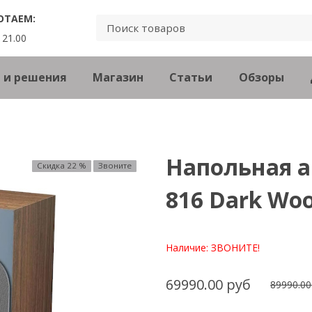
ОТАЕМ:
 21.00
 и решения
Магазин
Статьи
Обзоры
Напольная а
Скидка 22 %
Звоните
816 Dark Wo
Наличие:
ЗВОНИТЕ!
69990.00 руб
89990.00