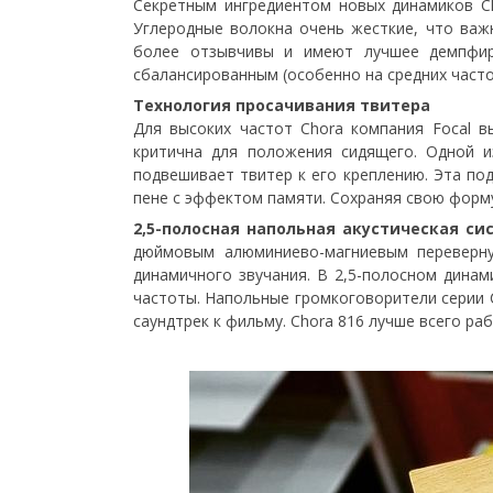
Секретным ингредиентом новых динамиков Cho
Углеродные волокна очень жесткие, что важ
более отзывчивы и имеют лучшее демпфиро
сбалансированным (особенно на средних часто
Технология просачивания твитера
Для высоких частот Chora компания Focal в
критична для положения сидящего. Одной и
подвешивает твитер к его креплению. Эта под
пене с эффектом памяти. Сохраняя свою форму
2,5-полосная напольная акустическая си
дюймовым алюминиево-магниевым переверну
динамичного звучания. В 2,5-полосном динам
частоты. Напольные громкоговорители серии C
саундтрек к фильму. Chora 816 лучше всего ра