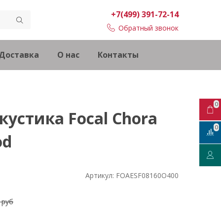
+7(499) 391-72-14
Обратный звонок
Доставка
О нас
Контакты
0
кустика Focal Chora
0
od
Артикул:
FOAESF08160O400
 руб