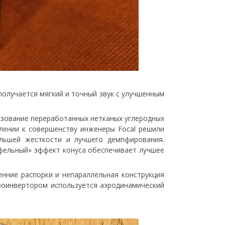
получается мягкий и точный звук с улучшенным
ользование переработанных нетканых углеродных
лении к совершенству инженеры Focal решили
льшей жесткости и лучшего демпфирования.
ифельный» эффект конуса обеспечивает лучшее
енние распорки и непараллельная конструкция
азоинвертором используется аэродинамический