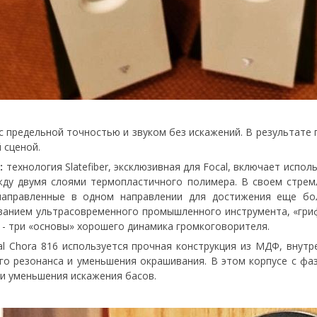
с предельной точностью и звуком без искажений. В результате 
 сценой.
:
технология Slatefiber, эксклюзивная для Focal, включает исп
жду двумя слоями термопластичного полимера. В своем стрем
 направленные в одном направлении для достижения еще бо
ованием ультрасовременного промышленного инструмента, «гр
 - три «основы» хорошего динамика громкоговорителя.
l Chora 816 используется прочная конструкция из МДФ, внутр
го резонанса и уменьшения окрашивания. В этом корпусе с ф
и уменьшения искажения басов.