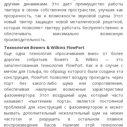
другими динамиками. Это дает преимущество работы
твитера в своем собственном пространстве, улучшая как
прозрачность, так и возможности звуковой сцены. Этот
новый твитер защищен новой металлической решеткой,
которая позволяет твитеру работать беспрепятственно и
обеспечивать максимально возможную
производительность.
Технология Bowers & Wilkins FlowPort
Еще одна технология «просачивания вниз» от более
дорогих собратьев Bowers & Wilkins — это
запатентованная технология FlowPort. Как и в случае с
мячом для гольфа, по образцу которого была создана эта
конструкция, FlowPort позволяет воздуху проходить через
порт без какого-либо шума или сопротивления,
обеспечивая наилучшие возможные характеристики
фазоинвертора. Этот воздушный шум, который часто
называют «пыхтением порта», является постоянной
проблемой для конструкций с фазоинвертором и может
вызвать дополнительный нежелательный шум на низких
частотах и ​​разрушить в остальном плавное
воспроизведение басов. Наличие этой технологии