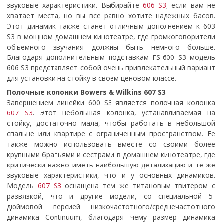
звуковые характеристики. Выбирайте
606 S3
, если вам не
хватает места, но вы все равно хотите надежных басов.
Этот динамик также станет отличным дополнением к 603
S3 в мощном домашнем кинотеатре, где громкоговорители
объемного звучания должны быть немного больше.
Благодаря дополнительным подставкам FS-600 S3 модель
606 S3 представляет собой очень привлекательный вариант
для установки на стойку в своем ценовом классе.
Полочные колонки Bowers & Wilkins 607 S3
Завершением линейки 600 S3 является полочная колонка
607 S3
. Этот небольшая колонка, устанавливаемая на
стойку, достаточно мала, чтобы работать в небольшой
спальне или квартире с ограниченным пространством. Ее
также можно использовать вместе со своими более
крупными братьями и сестрами в домашнем кинотеатре, где
критически важно иметь наибольшую детализацию и те же
звуковые характеристики, что и у основных динамиков.
Модель
607 S3
оснащена тем же титановым твитером с
развязкой, что и другие модели, со специальной 5-
дюймовой версией низкочастотного/среднечастотного
динамика Continuum, благодаря чему размер динамика