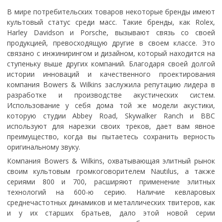
В мире потребительских товаров некоторые бренды имеют
культовый статус среди масс. Такие бренды, как Rolex,
Harley Davidson и Porsche, вызывают связь со своей
продукцией, превосходящую другие в своем классе. Это
связано с инжинирингом и дизайном, который находится на
ступеньку выше других компаний. Благодаря своей долгой
истории инноваций и качественного проектирования
компания Bowers & Wilkins заслужила репутацию лидера в
разработке и производстве акустических систем.
Использование у себя дома той же модели акустики,
которую студии Abbey Road, Skywalker Ranch и BBC
используют для нарезки своих треков, дает вам явное
преимущество, когда вы пытаетесь сохранить верность
оригинальному звуку.
Компания Bowers & Wilkins, охватывающая элитный рынок
своим культовым громкоговорителем Nautilus, а также
сериями 800 и 700, расширяют применение элитных
технологий на 600-ю серию. Наличие кевларовых
среднечастотных динамиков и металлических твитеров, как
и у их старших братьев, дало этой новой серии