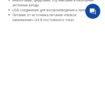
Аналоговые, цифровые, спутниковые и кабельные
антенные входы
USB-соединение для воспроизведения и записи
Питание от источника питания «Низкое
напряжение» (24 В постоянного тока)
Внешние динамики для улучшенного качества звука
Полное разрешение высокой четкости (FHD —
1080p)
Русинсталл
+7(499) 391-72-14
Обратный звонок
ВЕРХНЕЕ МЕНЮ
НИЖНЕЕ МЕНЮ
Идеи и решения
Политика
конфиденциальности и
Магазин
оферта