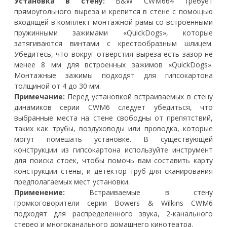
Установка в стену:
B&W CWM664 требует
прямоугольного выреза и крепится в стене с помощью
входящей в комплект монтажной рамы со встроенными
пружинными зажимами «QuickDogs», которые
затягиваются винтами с крестообразным шлицем.
Убедитесь, что вокруг отверстия выреза есть зазор не
менее 8 мм для встроенных зажимов «QuickDogs».
Монтажные зажимы подходят для гипсокартона
толщиной от 4 до 30 мм.
Примечание:
Перед установкой встраиваемых в стену
динамиков серии CWM6 следует убедиться, что
выбранные места на стене свободны от препятствий,
таких как трубы, воздуховоды или проводка, которые
могут помешать установке. В существующей
конструкции из гипсокартона используйте инструмент
для поиска стоек, чтобы помочь вам составить карту
конструкции стены, и детектор труб для сканирования
предполагаемых мест установки.
Применение:
Встраиваемые в стену
громкоговорители серии Bowers & Wilkins CWM6
подходят для распределенного звука, 2-канального
стерео и многоканального домашнего кинотеатра.