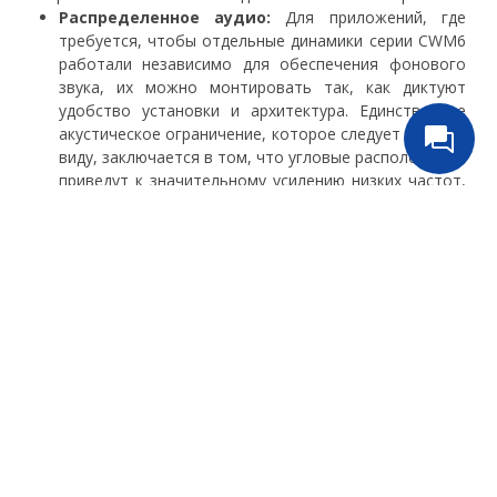
Распределенное аудио:
Для приложений, где
требуется, чтобы отдельные динамики серии CWM6
работали независимо для обеспечения фонового
звука, их можно монтировать так, как диктуют
удобство установки и архитектура. Единственное
акустическое ограничение, которое следует иметь в
виду, заключается в том, что угловые расположения
приведут к значительному усилению низких частот,
и их следует избегать.
2-канальное стерео:
в случаях, когда пара
динамиков серии CWM6 будет использоваться для
обычного стерео воспроизведения, их следует
располагать на расстоянии от 3 до 5 м друг от друга
и на таком же расстоянии от зоны прослушивания.
Домашний кинотеатр:
Для приложений, где для
многоканальной системы домашнего кинотеатра
используются несколько динамиков серии CWM6,
левый и правый фронтальные динамики должны
располагаться по обе стороны от экрана на
расстоянии примерно 50 см. Динамик центрального
канала должен располагаться либо