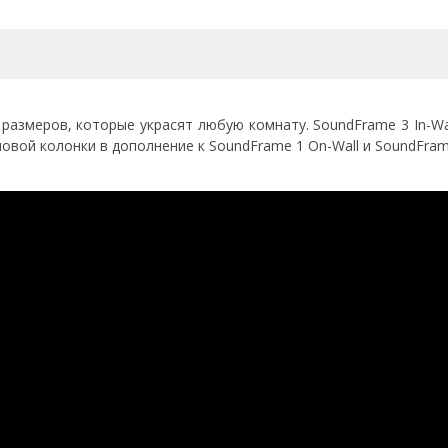
размеров, которые украсят любую комнату. SoundFrame 3 In-Wa
вой колонки в дополнение к SoundFrame 1 On-Wall и SoundFrame