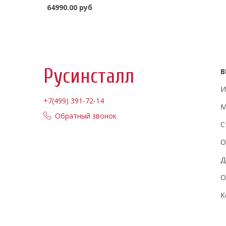
64990.00 руб
Заказать
Русинсталл
В
И
+7(499) 391-72-14
М
Обратный звонок
С
О
Д
О
К