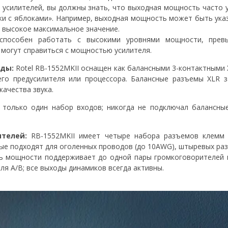
 усилителей, вы должны знать, что выходная мощность часто 
ки с яблоками». Например, выходная мощность может быть указ
ее высокое максимальное значение.
 способен работать с высокими уровнями мощности, пре
 могут справиться с мощностью усилителя.
оды:
Rotel RB-1552MKII оснащен как балансными 3-контактными 
его предусилителя или процессора. Балансные разъемы XLR
качества звука.
 только один набор входов; никогда не подключал балансны
телей:
RB-1552MKII имеет четыре набора разъемов клемм 
ые подходят для оголенных проводов (до 10AWG), штыревых ра
ль мощности поддерживает до одной пары громкоговорителей 
ля A/B; все выходы динамиков всегда активны.