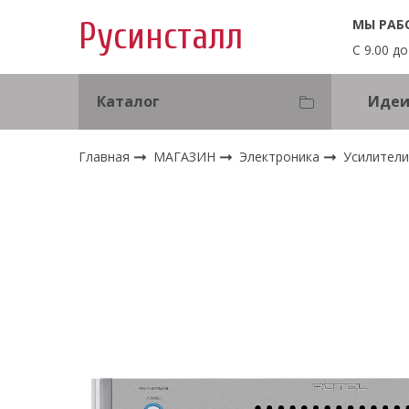
МЫ РАБ
Русинсталл
С 9.00 до
Каталог
Идеи
Главная
МАГАЗИН
Электроника
Усилител