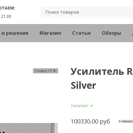
ОТАЕМ:
 21.00
 и решения
Магазин
Статьи
Обзоры
и
Усилитель Ro
Скидка 15 %
Silver
Наличие:
✔
100330.00 руб
118000