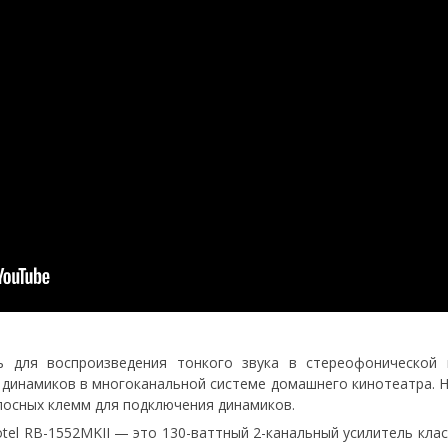
ль для воспроизведения тонкого звука в стереофонической
 динамиков в многоканальной системе домашнего кинотеатра. 
олосных клемм для подключения динамиков.
tel RB-1552MKII — это 130-ваттный 2-канальный усилитель кла