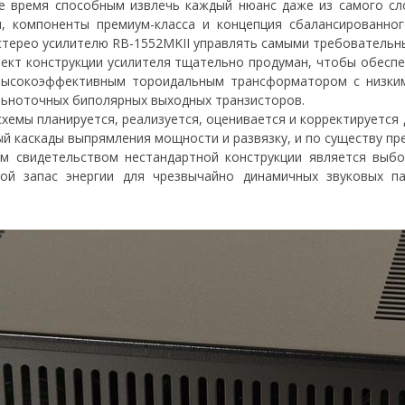
 время способным извлечь каждый нюанс даже из самого сло
я, компоненты премиум-класса и концепция сбалансированног
т стерео усилителю RB-1552MKII управлять самыми требователь
кт конструкции усилителя тщательно продуман, чтобы обеспе
 высокоэффективным тороидальным трансформатором с низким
ильноточных биполярных выходных транзисторов.
хемы планируется, реализуется, оценивается и корректируется
ый каскады выпрямления мощности и развязку, и по существу п
им свидетельством нестандартной конструкции является выбо
ой запас энергии для чрезвычайно динамичных звуковых п