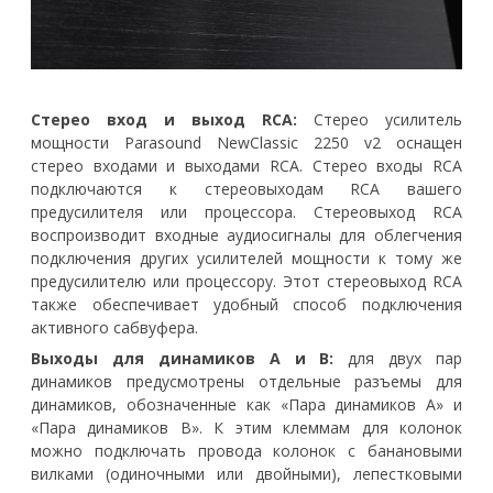
Стерео вход и выход RCA:
Стерео усилитель
мощности Parasound NewClassic 2250 v2 оснащен
стерео входами и выходами RCA. Стерео входы RCA
подключаются к стереовыходам RCA вашего
предусилителя или процессора. Стереовыход RCA
воспроизводит входные аудиосигналы для облегчения
подключения других усилителей мощности к тому же
предусилителю или процессору. Этот стереовыход RCA
также обеспечивает удобный способ подключения
активного сабвуфера.
Выходы для динамиков A и B:
для двух пар
динамиков предусмотрены отдельные разъемы для
динамиков, обозначенные как «Пара динамиков A» и
«Пара динамиков B». К этим клеммам для колонок
можно подключать провода колонок с банановыми
вилками (одиночными или двойными), лепестковыми