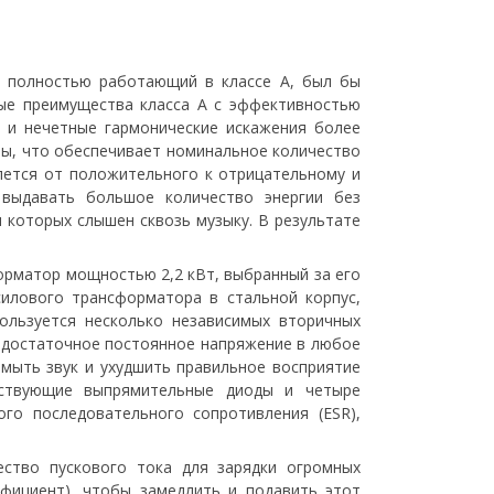
, полностью работающий в классе А, был бы
ые преимущества класса A с эффективностью
, и нечетные гармонические искажения более
ены, что обеспечивает номинальное количество
блется от положительного к отрицательному и
 выдавать большое количество энергии без
 которых слышен сквозь музыку. В результате
рматор мощностью 2,2 кВт, выбранный за его
илового трансформатора в стальной корпус,
ользуется несколько независимых вторичных
м достаточное постоянное напряжение в любое
мыть звук и ухудшить правильное восприятие
йствующие выпрямительные диоды и четыре
го последовательного сопротивления (ESR),
ство пускового тока для зарядки огромных
фициент), чтобы замедлить и подавить этот