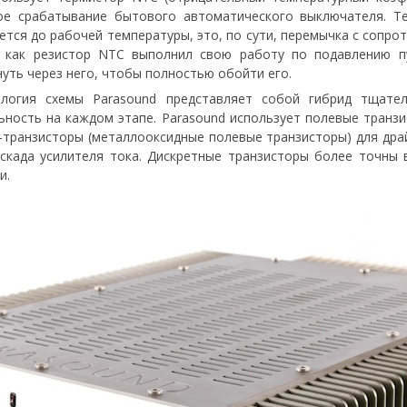
ое срабатывание бытового автоматического выключателя. Т
ается до рабочей температуры, это, по сути, перемычка с сопро
, как резистор NTC выполнил свою работу по подавлению п
уть через него, чтобы полностью обойти его.
ология схемы Parasound представляет собой гибрид тщател
ть на каждом этапе. Parasound использует полевые транзисторы
-транзисторы (металлооксидные полевые транзисторы) для дра
скада усилителя тока. Дискретные транзисторы более точны 
и.