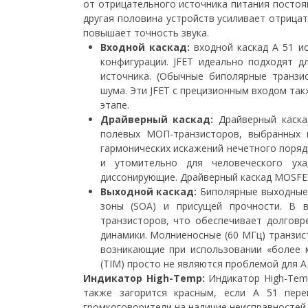
от отрицательного источника питания постоя
другая половина устройств усиливает отрицат
повышает точность звука.
Входной каскад:
входной каскад A 51 и
конфигурации. JFET идеально подходят д
источника. (Обычные биполярные транзи
шума. Эти JFET с прецизионным входом та
этапе.
Драйверный каскад:
Драйверный каска
полевых МОП-транзисторов, выбранных 
гармонических искажений нечетного поряд
и утомительно для человеческого ух
диссонирующие. Драйверный каскад MOSFET
Выходной каскад:
Биполярные выходные 
зоны (SOA) и присущей прочности. В в
транзисторов, что обеспечивает долгов
динамики. Молниеносные (60 МГц) транзис
возникающие при использовании «более 
(TIM) просто не являются проблемой для A 
Индикатор High-Temp:
Индикатор High-Temp
также загорится красным, если A 51 пере
громкоговорители на наличие неисправностей,