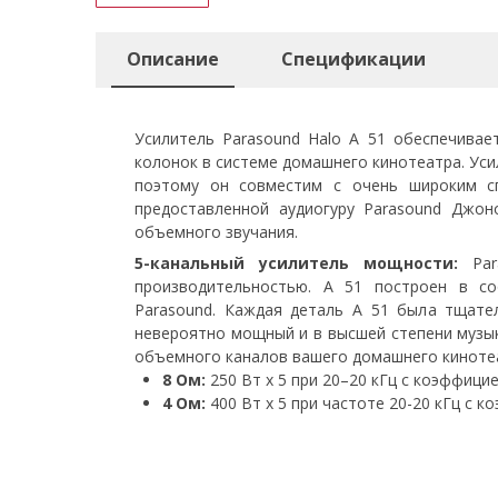
Описание
Спецификации
Усилитель Parasound Halo A 51 обеспечива
колонок в системе домашнего кинотеатра. Уси
поэтому он совместим с очень широким сп
предоставленной аудиогуру Parasound Джон
объемного звучания.
5-канальный усилитель мощности:
Para
производительностью. A 51 построен в со
Parasound. Каждая деталь A 51 была тщател
невероятно мощный и в высшей степени музык
объемного каналов вашего домашнего киноте
8 Ом:
250 Вт x 5 при 20–20 кГц с коэффици
4 Ом:
400 Вт x 5 при частоте 20-20 кГц с 