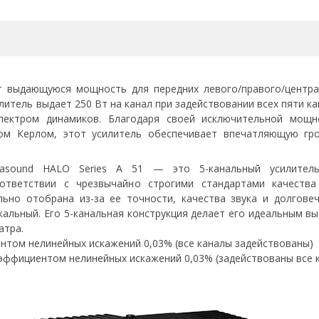
ет выдающуюся мощность для передних левого/правого/центр
литель выдает 250 Вт на канал при задействовании всех пяти ка
ектром динамиков. Благодаря своей исключительной мощн
ом Керлом, этот усилитель обеспечивает впечатляющую гр
sound HALO Series A 51 — это 5-канальный усилитель
ответствии с чрезвычайно строгими стандартами качества
ьно отобрана из-за ее точности, качества звука и долговеч
альный. Его 5-канальная конструкция делает его идеальным вы
атра.
ентом нелинейных искажений 0,03% (все каналы задействованы)
коэффициентом нелинейных искажений 0,03% (задействованы все 