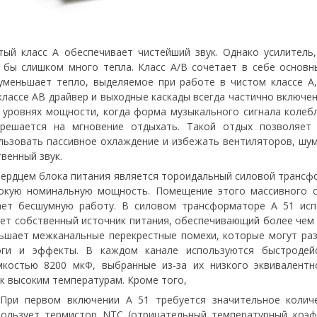
ый класс A обеспечивает чистейший звук. Однако усилитель
 бы слишком много тепла. Класс A/B сочетает в себе основн
уменьшает тепло, выделяемое при работе в чистом классе A
 классе AB драйвер и выходные каскады всегда частично включ
х уровнях мощности, когда форма музыкального сигнала коле
зрешается на мгновение отдыхать. Такой отдых позволяет
льзовать пассивное охлаждение и избежать вентиляторов, шум
венный звук.
ердцем блока питания является тороидальный силовой трансфо
окую номинальную мощность. Помещение этого массивного с
ает бесшумную работу. В силовом трансформаторе A 51 исп
еет собственный источник питания, обеспечивающий более че
ньшает межканальные перекрестные помехи, которые могут раз
логи и эффекты. В каждом канале используются быстроде
мкостью 8200 мкФ, выбранные из-за их низкого эквивалентно
к высоким температурам. Кроме того,
ри первом включении A 51 требуется значительное количе
спользует термистор NTC (отрицательный температурный коэф