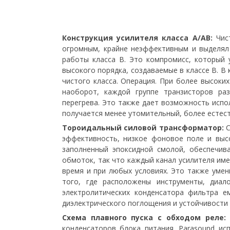
Конструкция усилителя класса A/AB:
Чист
огромным, крайне неэффективным и выделял
работы класса B. Это компромисс, который 
высокого порядка, создаваемые в классе B. В
чистого класса. Операция. При более высоки
наоборот, каждой группе транзисторов ра
перегрева. Это также дает возможность испо
получается менее утомительный, более естест
Тороидальный силовой трансформатор:
С
эффективность, низкое фоновое поле и выс
заполненный эпоксидной смолой, обеспечив
обмоток, так что каждый канал усилителя им
время и при любых условиях. Это также уме
того, где расположены инструменты, диа
электролитических конденсатора фильтра е
диэлектрического поглощения и устойчивости 
Схема плавного пуска с обходом реле:
П
конденсаторов блока питания. Parasound и