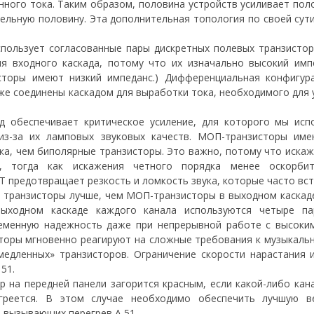
нного тока. Таким образом, половина устройств усиливает пол
ельную половину. Эта дополнительная топология по своей сут
спользует согласованные пары дискретных полевых транзисто
ля входного каскада, потому что их изначально высокий им
сторы имеют низкий импеданс.) Дифференциальная конфигур
кже соединены каскадом для выработки тока, необходимого дл
д обеспечивает критическое усиление, для которого мы исп
из-за их ламповых звуковых качеств. МОП-транзисторы им
ка, чем биполярные транзисторы. Это важно, потому что искаж
а, тогда как искажения четного порядка менее оскорби
 предотвращает резкость и ломкость звука, которые часто вст
транзисторы лучше, чем МОП-транзисторы в выходном каскаде,
ыходном каскаде каждого канала используются четыре па
ременную надежность даже при непрерывной работе с высоким
торы мгновенно реагируют на сложные требования к музыкально
медленных» транзисторов. Ограничение скорости нарастания 
51.
 на передней панели загорится красным, если какой-либо кан
греется. В этом случае необходимо обеспечить лучшую в
 вызывающих перегрев A 51.