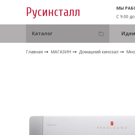
МЫ РАБ
Русинсталл
С 9.00 до
Каталог
Идеи
Главная
МАГАЗИН
Домашний кинозал
Мно