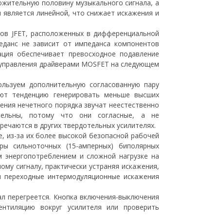
ожительную половину музыкального сигнала, а
и является линейной, что снижает искажения и
ров JFET, расположенных в дифференциальной
педанс не зависит от импеданса компонентов
ация обеспечивает превосходное подавление
я управления драйверами MOSFET на следующем
ользуем дополнительную согласованную пару
еют тенденцию генерировать меньше высших
ения нечетного порядка звучат неестественно
тельны, потому что они согласные, а не
речаются в других твердотельных усилителях.
 из-за их более высокой безопасной рабочей
ры сильноточных (15-амперных) биполярных
 энергопотреблением и сложной нагрузке на
му сигналу, практически устраняя искажения,
и переходные интермодуляционные искажения
ал перегреется. Кнопка включения-выключения
ентиляцию вокруг усилителя или проверить