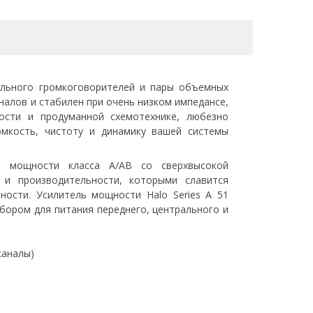
ального громкоговорителей и пары объемных
налов и стабилен при очень низком импедансе,
ости и продуманной схемотехнике, любезно
омкость, чистоту и динамику вашей системы
 мощности класса A/AB со сверхвысокой
 и производительности, которыми славится
ности. Усилитель мощности Halo Series A 51
бором для питания переднего, центрального и
каналы)