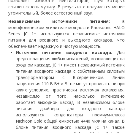
позволяет избежать вентиляторов, шум которых
слышен сквозь музыку. В результате получается менее
утомительный, более естественный звук.
Независимые источники питания:
в
монофоническом усилителе мощности Parasound HALO
Series JC 1+ используются независимые источники
питания для входного и выходного каскадов, что
обеспечивает надежную и чистую мощность.
Источник питания входного каскада:
Для
предотвращения любых искажений, возникающих на
входном каскаде, JC 1+ имеет независимый источник
питания входного каскада с собственным силовым
трансформатором с R-сердечником. Линии
напряжения 110 В B+ и B- не могут провисать ни при
каких условиях, практически исключая искажения,
независимо от того, насколько интенсивно
работает выходной каскад. В независимом блоке
питания драйвера для входного каскада
используются конденсаторы премиум-класса
Nichicon Gold общей емкостью 4440 мкФ на канал. В
блоке питания входного каскада JC 1+ также