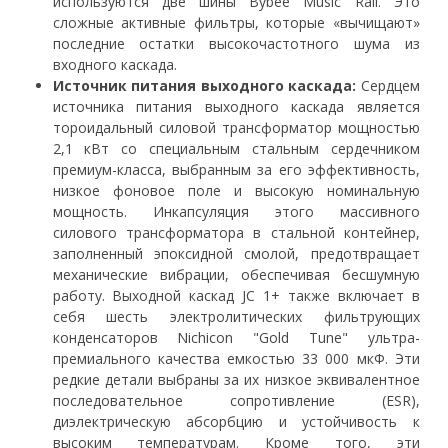
используются две шины Bybee Music Rail. Это
сложные активные фильтры, которые «вычищают»
последние остатки высокочастотного шума из
входного каскада.
Источник питания выходного каскада:
Сердцем
источника питания выходного каскада является
тороидальный силовой трансформатор мощностью
2,1 кВт со специальным стальным сердечником
премиум-класса, выбранным за его эффективность,
низкое фоновое поле и высокую номинальную
мощность. Инкапсуляция этого массивного
силового трансформатора в стальной контейнер,
заполненный эпоксидной смолой, предотвращает
механические вибрации, обеспечивая бесшумную
работу. Выходной каскад JC 1+ также включает в
себя шесть электролитических фильтрующих
конденсаторов Nichicon "Gold Tune" ультра-
премиального качества емкостью 33 000 мкФ. Эти
редкие детали выбраны за их низкое эквивалентное
последовательное сопротивление (ESR),
диэлектрическую абсорбцию и устойчивость к
высоким температурам. Кроме того, эти