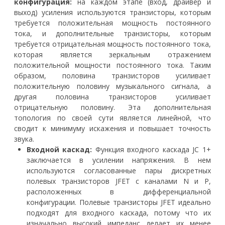
конфигурация:
на каждом этапе (вход, драйвер и
выход) усиления используются транзисторы, которым
требуется положительная мощность постоянного
тока, и дополнительные транзисторы, которым
требуется отрицательная мощность постоянного тока,
которая является зеркальным отражением
положительной мощности постоянного тока. Таким
образом, половина транзисторов усиливает
положительную половину музыкального сигнала, а
другая половина транзисторов усиливает
отрицательную половину. Эта дополнительная
топология по своей сути является линейной, что
сводит к минимуму искажения и повышает точность
звука.
Входной каскад:
Функция входного каскада JC 1+
заключается в усилении напряжения. В нем
используются согласованные пары дискретных
полевых транзисторов JFET с каналами N и P,
расположенных в дифференциальной
конфигурации. Полевые транзисторы JFET идеально
подходят для входного каскада, потому что их
изначально высокий импеданс делает их менее