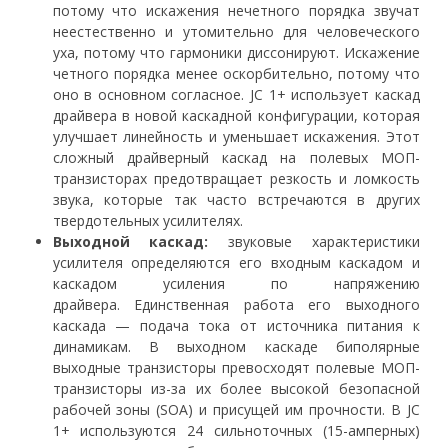
потому что искажения нечетного порядка звучат
неестественно и утомительно для человеческого
уха, потому что гармоники диссонируют. Искажение
четного порядка менее оскорбительно, потому что
оно в основном согласное. JC 1+ использует каскад
драйвера в новой каскадной конфигурации, которая
улучшает линейность и уменьшает искажения. Этот
сложный драйверный каскад на полевых МОП-
транзисторах предотвращает резкость и ломкость
звука, которые так часто встречаются в других
твердотельных усилителях.
Выходной каскад:
звуковые характеристики
усилителя определяются его входным каскадом и
каскадом усиления по напряжению
драйвера. Единственная работа его выходного
каскада — подача тока от источника питания к
динамикам. В выходном каскаде биполярные
выходные транзисторы превосходят полевые МОП-
транзисторы из-за их более высокой безопасной
рабочей зоны (SOA) и присущей им прочности. В JC
1+ используются 24 сильноточных (15-амперных)