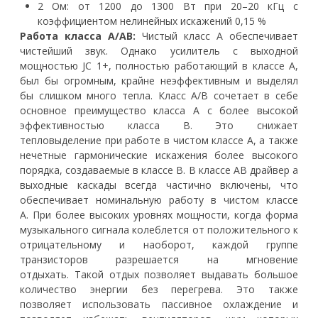
2 Ом: от 1200 до 1300 Вт при 20–20 кГц с
коэффициентом нелинейных искажений 0,15 %
Работа класса A/AB:
Чистый класс A обеспечивает
чистейший звук. Однако усилитель с выходной
мощностью JC 1+, полностью работающий в классе A,
был бы огромным, крайне неэффективным и выделял
бы слишком много тепла. Класс A/B сочетает в себе
основное преимущество класса A с более высокой
эффективностью класса B. Это снижает
тепловыделение при работе в чистом классе A, а также
нечетные гармонические искажения более высокого
порядка, создаваемые в классе B. В классе AB драйвер а
выходные каскады всегда частично включены, что
обеспечивает номинальную работу в чистом классе
А. При более высоких уровнях мощности, когда форма
музыкального сигнала колеблется от положительного к
отрицательному и наоборот, каждой группе
транзисторов разрешается на мгновение
отдыхать. Такой отдых позволяет выдавать большое
количество энергии без перегрева. Это также
позволяет использовать пассивное охлаждение и