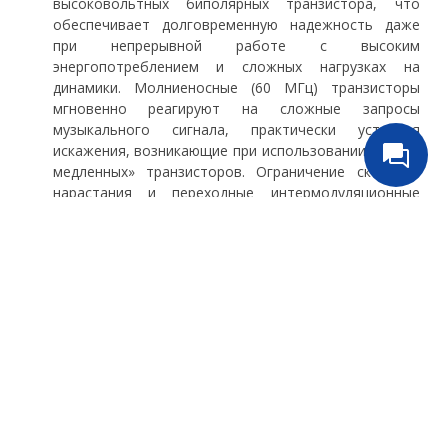
высоковольтных биполярных транзистора, что
обеспечивает долговременную надежность даже
при непрерывной работе с высоким
энергопотреблением и сложных нагрузках на
динамики. Молниеносные (60 МГц) транзисторы
мгновенно реагируют на сложные запросы
музыкального сигнала, практически устраняя
искажения, возникающие при использовании «более
медленных» транзисторов. Ограничение скорости
нарастания и переходные интермодуляционные
искажения (TIM) просто не являются проблемой для
JC 1+.
Балансные и небалансные аналоговые
входы.
Моноусилитель Parasound HALO Series JC 1+
имеет балансные разъемы XLR и небалансные RCA,
включая входы и выходы.
Моно-аудиовходы:
Parasound HALO Series JC 1+
оснащен как балансными XLR, так и небалансными
аналоговыми входами RCA. В большинстве систем
балансные соединения XLR обеспечат наилучшее
звучание. Использование симметричных входных
разъемов XLR приводит к повышению уровня