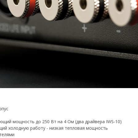
рпус
ющий мощность до 250 Вт на 4 Ом (два драйвера IWS-10)
ий холодную работу - низкая тепловая мощность
телями