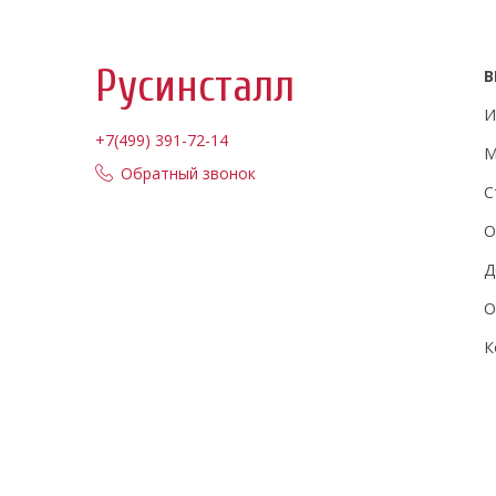
Русинсталл
В
И
+7(499) 391-72-14
М
Обратный звонок
С
О
Д
О
К