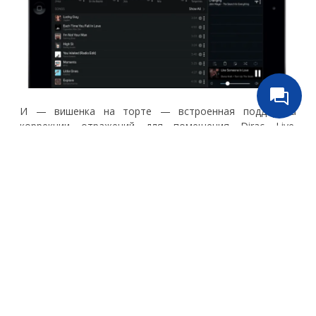
И — вишенка на торте — встроенная поддержка
коррекции отражений для помещения Dirac Live.
Технология калибровки, также используемая в NAD
M10 и некоторых аппаратах объемного звучания,
измеряет акустику помещения и соответственно
оптимизирует производительность.
Процесс прост: подключите прилагаемую комбинацию
микрофона и USB-адаптера к C 658, загрузите
приложение Dirac Live и следуйте инструкциям,
выполнив несколько измерений, разместив
прилагаемый микрофон в разных местах вокруг места
прослушивания.