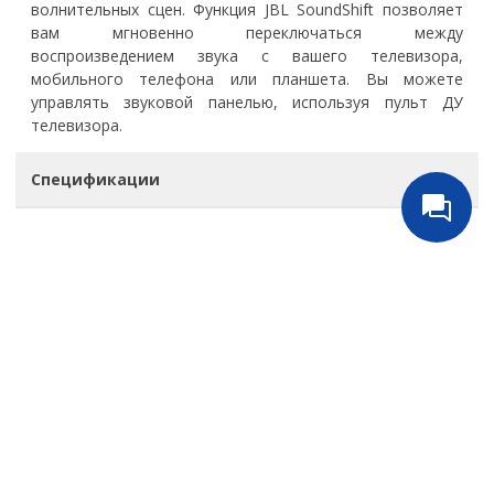
волнительных сцен. Функция JBL SoundShift позволяет
вам мгновенно переключаться между
воспроизведением звука с вашего телевизора,
мобильного телефона или планшета. Вы можете
управлять звуковой панелью, используя пульт ДУ
телевизора.
Спецификации
Русинсталл
+7(499) 391-72-14
Обратный звонок
ВЕРХНЕЕ МЕНЮ
НИЖНЕЕ МЕНЮ
Идеи и решения
Политика
конфиденциальности и