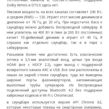
Dolby Atmos и DTS:X здесь нет.
Пиковая мощность на всех каналах составляет 240 Вт,
а средняя (RMS) — 120. Играет этот массив динамиков в
диапазоне от 76 Гц до 20 кГц. При недостатке баса к
саундбару можно добавить беспроводной сабвуфер. В
нем усилитель на 400 Вт в пике (и 200 Вт постоянных)
качает 10-дюймовый динамик и играет от 40 Гц. Я
слушала как отдельно саундбар, так и в паре с
сабвуфером.
Разъемов более чем достаточно. Есть классические
оптика и 3,5-мм аналоговый вход, целых три входа
HDMI (все с HDCP 2.2), один выход с поддержкой
возвратного канала ARC и USB. Все они расположены в
нишах на задней стенке саундбара, туда же выведены
широкие порты фазоинверторов, напоминающие
выхлопные трубы суперкаров. Из беспроводных
подключений доступны Bluetooth 4.2 без поддержки
хайрезных кодеков и Wi-Fi с Chromecast.
в саундбаре используется версия API Chrome 62,
которую некоторые плееры на смартфонах (например,