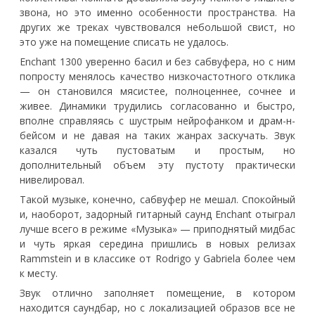
звона, но это именно особенности пространства. На
других же треках чувствовался небольшой свист, но
это уже на помещение списать не удалось.
Enchant 1300 уверенно басил и без сабвуфера, но с ним
попросту менялось качество низкочастотного отклика
— он становился мясистее, полноценнее, сочнее и
живее. Динамики трудились согласованно и быстро,
вполне справляясь с шустрым нейрофанком и драм-н-
бейсом и не давая на таких жанрах заскучать. Звук
казался чуть пустоватым и простым, но
дополнительный объем эту пустоту практически
нивелировал.
Такой музыке, конечно, сабвуфер не мешал. Спокойный
и, наоборот, задорный гитарный саунд Enchant отыграл
лучше всего в режиме «Музыка» — приподнятый мидбас
и чуть яркая середина пришлись в новых релизах
Rammstein и в классике от Rodrigo y Gabriela более чем
к месту.
Звук отлично заполняет помещение, в котором
находится саундбар, но с локализацией образов все не