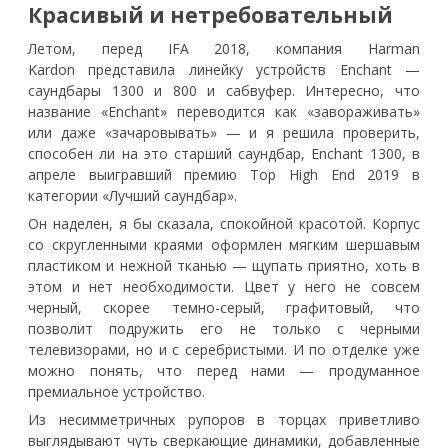
Красивый и нетребовательный
Летом, перед IFA 2018, компания Harman
Kardon
представила
линейку устройств Enchant —
саундбары 1300 и 800 и сабвуфер. Интересно, что
название «Enchant» переводится как «завораживать»
или даже «зачаровывать» — и я решила проверить,
способен ли на это старший саундбар, Enchant 1300, в
апреле
выигравший
премию Top High End 2019 в
категории «Лучший саундбар».
Он наделен, я бы сказала, спокойной красотой. Корпус
со скругленными краями оформлен мягким шершавым
пластиком и нежной тканью — щупать приятно, хоть в
этом и нет необходимости. Цвет у него не совсем
черный, скорее темно-серый, графитовый, что
позволит подружить его не только с черными
телевизорами, но и с серебристыми. И по отделке уже
можно понять, что перед нами — продуманное
премиальное устройство.
Из несимметричных рупоров в торцах приветливо
выглядывают чуть сверкающие динамики, добавленные