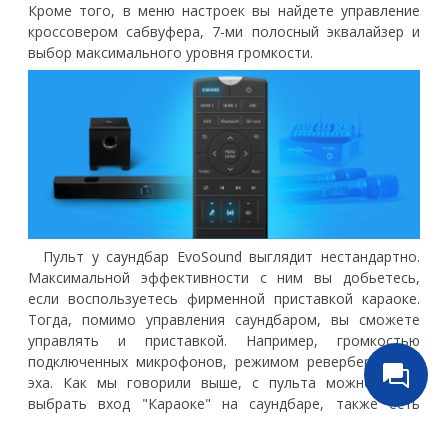
Кроме того, в меню настроек вы найдете управление
кроссовером сабвуфера, 7-ми полосный эквалайзер и
выбор максимального уровня громкости.
Пульт у саундбар EvoSound выглядит нестандартно.
Максимальной эффективности с ним вы добьетесь,
если воспользуетесь фирменной приставкой караоке.
Тогда, помимо управления саундбаром, вы сможете
управлять и приставкой. Например, громкостью
подключенных микрофонов, режимом реверберации и
эха. Как мы говорили выше, с пульта можно сразу
выбрать вход "Караоке" на саундбаре, также есть
функция выбора Bluetooth и SD карты. Приставка
караоке помимо основной функции в некоторых