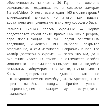
обеспечивается, начиная с 30 Гц — не только в
официальных тех.данных, но и согласно замерам
Stereo&Video. У него всего один 165-миллиметровый
длинноходный динамик, но этого, как видите,
достаточно для привнесения в систему хорошего баса.
Размеры T-ZERO совсем скромные — корпус
представляет собой почти правильный куб с ребром,
едва превышающим 20 см. Следуя собственным
традициям, инженеры REL выбрали закрытое
оформление, а сам излучатель направили в пол. Его
калибр достаточно скромен — всего 165 мм, да и
оконечник класса D также не отличается особой
мощностью — в номинале он выдаёт 100 Вт. Подобно
остальным сабвуферам этой марки, T-ZERO может
быть одновременно подключён как по
высокоуровневому интерфейсу (разъём Speakon), так и
через линейные входы. Причём уровень
воспроизведения в каждом случае регулируется
независимо.