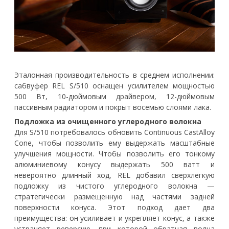
Эталонная производительность в среднем исполнении:
сабвуфер REL S/510 оснащен усилителем мощностью
500 Вт, 10-дюймовым драйвером, 12-дюймовым
пассивным радиатором и покрыт восемью слоями лака.
Подложка из очищенного углеродного волокна
Для S/510 потребовалось обновить Continuous CastAlloy
Cone, чтобы позволить ему выдержать масштабные
улучшения мощности. Чтобы позволить его тонкому
алюминиевому конусу выдержать 500 ватт и
невероятно длинный ход, REL добавил сверхлегкую
подложку из чистого углеродного волокна —
стратегически размещенную над частями задней
поверхности конуса. Этот подход дает два
преимущества: он усиливает и укрепляет конус, а также
устраняет реверсию, при которой обратная волна