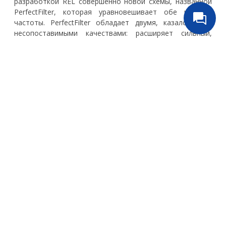
разработкой REL совершенно новой схемы, названной
PerfectFilter, которая уравновешивает обе крайние
частоты. PerfectFilter обладает двумя, казалось бы,
несопоставимыми качествами: расширяет сильный,
равномерный отклик экстремально низких частот,
одновременно добавляя воздух и прозрачность на
средних и высоких частотах системы. Кроме того, REL
применил настроенные фильтры PureTheatre, чтобы
позволить S/510 создавать впечатляющие театральные
эффекты.