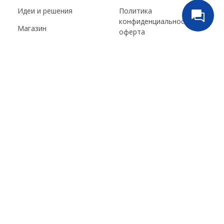
Идеи и решения
Политика
конфиденциальности и
Магазин
оферта
Статьи
Пользовательское
соглашение
Обзоры
Условия обмена и
Доставка
возврата
О нас
Статьи
Контакты
Обратная связь
Каталог
Личный кабинет
Контакты
Оплата
Доставка