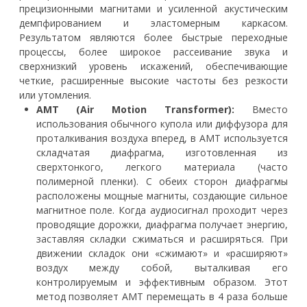
прецизионными магнитами и усиленной акустическим
демпфированием и эластомерным каркасом.
Результатом являются более быстрые переходные
процессы, более широкое рассеивание звука и
сверхнизкий уровень искажений, обеспечивающие
четкие, расширенные высокие частоты без резкости
или утомления.
AMT (Air Motion Transformer):
Вместо
использования обычного купола или диффузора для
проталкивания воздуха вперед, в AMT используется
складчатая диафрагма, изготовленная из
сверхтонкого, легкого материала (часто
полимерной пленки). С обеих сторон диафрагмы
расположены мощные магниты, создающие сильное
магнитное поле. Когда аудиосигнал проходит через
проводящие дорожки, диафрагма получает энергию,
заставляя складки сжиматься и расширяться. При
движении складок они «сжимают» и «расширяют»
воздух между собой, выталкивая его
контролируемым и эффективным образом. Этот
метод позволяет AMT перемещать в 4 раза больше