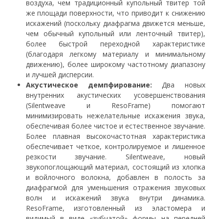
воздуха, чем традиционный купольный твитер той
же площади поверхности, что приводит к снижению
искажений (поскольку диафрагма движется меньше,
чем обычный купольный или ленточный твитер),
более быстрой переходной характеристике
(благодаря легкому материалу и минимальному
движению), более широкому частотному диапазону
и лучшей дисперсии.
Акустическое демпфирование:
Два новых
внутренних акустических усовершенствования
(Silentweave и ResoFrame) помогают
минимизировать нежелательные искажения звука,
обеспечивая более чистое и естественное звучание.
Более плавная высокочастотная характеристика
обеспечивает четкое, контролируемое и лишенное
резкости звучание. Silentweave, новый
звукопоглощающий материал, состоящий из хлопка
и войлочного волокна, добавлен в полость за
диафрагмой для уменьшения отражения звуковых
волн и искажений звука внутри динамика.
ResoFrame, изготовленный из эластомера и
видимый в виде «зубчатой» формы на передней