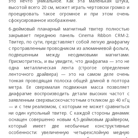
это нечто уникальное. Как эта маленькая штука,
высотой всего 20 см, может играть чертовски громко и
проецировать такое огромное и при этом очень
сфокусированное изображение.
6-дюймовый планарный магнитный твитер полностью
закрывает переднюю панель Cinema Ribbon CRM-2.
Твитер, по сути, представляет собой легкую диафрагму
с протравленным проводником из алюминиевой фольги,
подвешенным между неодимовыми магнитами.
Присмотритесь, и вы увидите, что диафрагма — это не
одна металлическая лента (строгое определение
ленточного драйвера) — это на самом деле очень
тонкая проводящая полоска общей длиной в полтора
метра. Ее сверхмалая подвижная масса позволяет
диафрагме воспроизводить детали высоких частот с
заявленным сверхвысокочастотным откликом до 40 кГц
— и с тем реализмом, с которым не может сравниться
ни один купольный твитер. С каждой стороны динамик
оснащен совершенно новым 4,5-дюймовым драйвером,
который имеет две необычные конструктивные
особенности: увеличенную четырехслойную медную