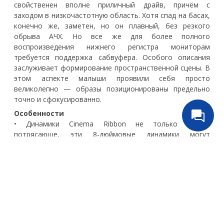
свойственен вполне приличный драйв, причём с
заходом в низкочастотную область. Хотя спад на басах,
конечно же, заметен, но он плавный, без резкого
обрыва АЧХ. Но все же для более полного
воспроизведения нижнего регистра мониторам
требуется поддержка сабвуфера. Особого описания
заслуживает формирование пространственной сцены. В
этом аспекте малыши проявили себя просто
великолепно — образы позиционированы предельно
точно и сфокусированно.
Особенности
• Динамики Cinema Ribbon не только звучат
потрясающе, эти 8-дюймовые динамики могут
раскачать дом, почти как некоторые напольные
динамики
• Голографическое, полностью трехмерное
изображение и звуковая сцена
Спецификации