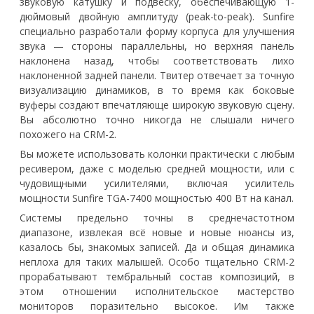
звуковую катушку и подвеску, обеспечивающую 1-
дюймовый двойную амплитуду (peak-to-peak). Sunfire
специально разработали форму корпуса для улучшения
звука — стороны параллельны, но верхняя панель
наклонена назад, чтобы соответствовать лихо
наклоненной задней панели. Твитер отвечает за точную
визуализацию динамиков, в то время как боковые
вуферы создают впечатляюще широкую звуковую сцену.
Вы абсолютно точно никогда не слышали ничего
похожего на CRM-2.
Вы можете использовать колонки практически с любым
ресивером, даже с моделью средней мощности, или с
чудовищными усилителями, включая усилитель
мощности Sunfire TGA-7400 мощностью 400 Вт на канал.
Системы предельно точны в среднечастотном
диапазоне, извлекая всё новые и новые нюансы из,
казалось бы, знакомых записей. Да и общая динамика
неплоха для таких малышей. Особо тщательно CRM-2
прорабатывают тембральный состав композиций, в
этом отношении исполнительское мастерство
мониторов поразительно высокое. Им также