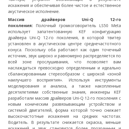
искажения и обеспечивая более чистое и естественное
акустическое исполнение.
Массив драйверов Uni-Q 12-го
поколения:
Полочный громкоговоритель LS50 Meta
использует запатентованную KEF конфигурацию
драйвера Uni-Q 12-го поколения, в которой твитер
установлен в акустическом центре среднечастотного
конуса. Поскольку оба работают как один точечный
источник, звук широко и равномерно распределяется по
всей зоне прослушивания, что позволяет вам
наслаждаться превосходно определенным и идеально
сбалансированным стереообразом с широкой «зоной
наилучшего восприятия». Используя инструменты
моделирования и анализа, а также накопленные
десятилетиями собственные знания, инженеры KEF
разработали массив драйверов Uni-Q 12-го поколения с
новым коническим развязывающим устройством и
системой двигателей, форма которой точно снижает
высокочастотные искажения на средних частотах.
Водитель. В результате снижается окраска, меньше
искажений и звук становится более прозрачным и