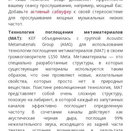
вашему сеансу прослушивания, например, мощный бас.
Добавьте
активный сабвуфер
к своей стереосистеме
для прослушивания мощных музыкальных низких
частот.
Технология поглощения метаматериалов
(MAT):
KEF объединилась с группой Acoustic
Metamaterials Group (AMG) для использования
технологии поглощения метаматериалов (MAT) в своем
громкоговорителе LS50 Meta. Метаматериалы — это
специально разработанные структуры, в которых
существующие материалы используются таким
образом, что они проявляют новые, желательные
свойства, которых просто нет в природных
веществах. Поистине революционная технология, MAT
представляет собой очень сложную структуру,
похожую на лабиринт, в которой каждый из запутанных
каналов эффективно поглощает определенную
частоту. В сочетании каналы действуют как
акустическая черная дыра, поглощая 99%
нежелательного звука, исходящего из задней части
твитера, устраняя возникающие в результате