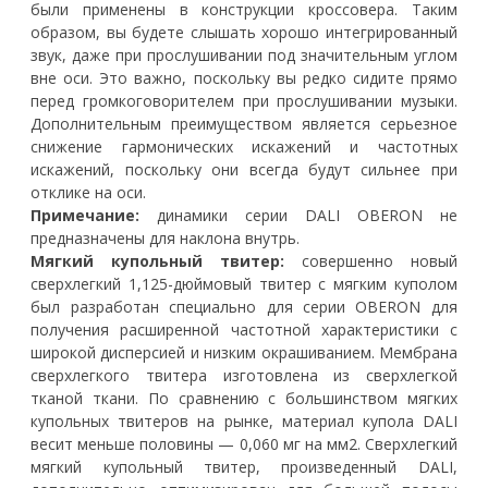
были применены в конструкции кроссовера. Таким
образом, вы будете слышать хорошо интегрированный
звук, даже при прослушивании под значительным углом
вне оси. Это важно, поскольку вы редко сидите прямо
перед громкоговорителем при прослушивании музыки.
Дополнительным преимуществом является серьезное
снижение гармонических искажений и частотных
искажений, поскольку они всегда будут сильнее при
отклике на оси.
Примечание:
динамики серии DALI OBERON не
предназначены для наклона внутрь.
Мягкий купольный твитер:
совершенно новый
сверхлегкий 1,125-дюймовый твитер с мягким куполом
был разработан специально для серии OBERON для
получения расширенной частотной характеристики с
широкой дисперсией и низким окрашиванием. Мембрана
сверхлегкого твитера изготовлена ​​из сверхлегкой
тканой ткани. По сравнению с большинством мягких
купольных твитеров на рынке, материал купола DALI
весит меньше половины — 0,060 мг на мм2. Сверхлегкий
мягкий купольный твитер, произведенный DALI,