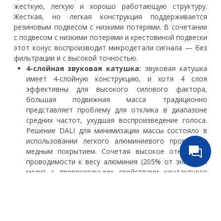
жесткую, легкую и хорошо работающую структуру.
Жесткая, но легкая конструкция поддерживается
резиновым подвесом с низкими потерями. В сочетании
с подвесом с низкими потерями и крестовиной подвески
этот конус воспроизводит микродетали сигнала — без
фильтрации и с высокой точностью.
4-слойная звуковая катушка:
звуковая катушка
имеет 4-слойную конструкцию, и хотя 4 слоя
эффективны для высокого силового фактора,
большая подвижная масса традиционно
представляет проблему для отклика в диапазоне
средних частот, ухудшая воспроизведение голоса.
Решение DALI для минимизации массы состояло в
использовании легкого алюминиевого провода с
медным покрытием. Сочетая высокое отношение
проводимости к весу алюминия (205% от значения
меди) с превосходными свойствами контактного
сопротивления и лучшей механической прочностью
меди, вуфер OBERON получает легкую звуковую
катушку с высокой проводимостью, способную
обрабатывать высокие пиковые уровни сигнала.