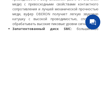
меди) с превосходными свойствами контактного
сопротивления и лучшей механической прочностью
меди, вуфер OBERON получает легкую звуковую
катушку с высокой проводимостью, способную
обрабатывать высокие пиковые уровни сигнала.
Запатентованный диск SMC:
большинство
низкочастотных динамиков приводятся в действие
железными магнитами. Но железо не
намагничивается и размагничивается с одинаковой
скоростью, что приводит к слышимым искажениям.
DALI OBERON использует мягкий магнитный
компаунд (SMC), разработанный для их
высококачественных динамиков, чтобы радикально
уменьшить искажения. Полюсный наконечник
двигателя магнита низкочастотного динамика
покрыт 10-миллиметровым SMC (мягким магнитным
компаундом), что приводит к улучшенному полю
потока и значительному снижению механических
искажений. Использование этого запатентованного
диска SMC значительно снижает механические
искажения, что снижает искажения третьего