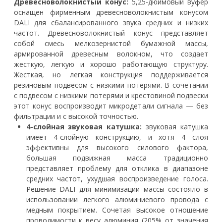
Древесноволокнистый конус:
5,25-дюймовый вуфер
оснащен фирменным древесноволокнистым конусом
DALI для сбалансированного звука средних и низких
частот. Древесноволокнистый конус представляет
собой смесь мелкозернистой бумажной массы,
армированной древесным волокном, что создает
жесткую, легкую и хорошо работающую структуру.
Жесткая, но легкая конструкция поддерживается
резиновым подвесом с низкими потерями. В сочетании
с подвесом с низкими потерями и крестовиной подвески
этот конус воспроизводит микродетали сигнала — без
фильтрации и с высокой точностью.
4-слойная звуковая катушка:
звуковая катушка
имеет 4-слойную конструкцию, и хотя 4 слоя
эффективны для высокого силового фактора,
большая подвижная масса традиционно
представляет проблему для отклика в диапазоне
средних частот, ухудшая воспроизведение голоса.
Решение DALI для минимизации массы состояло в
использовании легкого алюминиевого провода с
медным покрытием. Сочетая высокое отношение
проводимости к весу алюминия (205% от значения