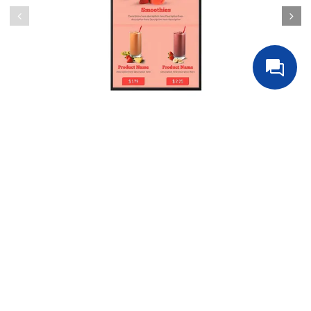
Меню борд 43ПП3 Eliteboard 3 дисплея
348000.00 руб
Заказать
Русинсталл
+7(499) 391-72-14
Обратный звонок
ВЕРХНЕЕ МЕНЮ
НИЖНЕЕ МЕНЮ