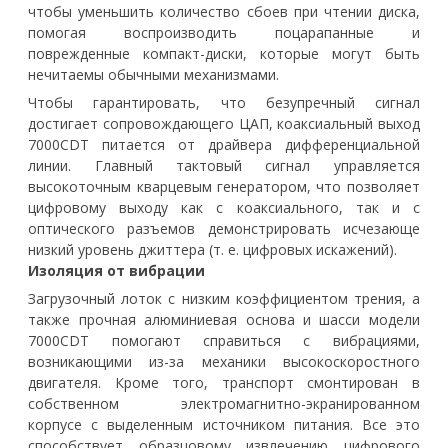
чтобы уменьшить количество сбоев при чтении диска,
помогая воспроизводить поцарапанные и
поврежденные компакт-диски, которые могут быть
нечитаемы обычными механизмами.
Чтобы гарантировать, что безупречный сигнал
достигает сопровождающего ЦАП, коаксиальный выход
7000CDT питается от драйвера дифференциальной
линии. Главный тактовый сигнал управляется
высокоточным кварцевым генератором, что позволяет
цифровому выходу как с коаксиального, так и с
оптического разъемов демонстрировать исчезающе
низкий уровень джиттера (т. е. цифровых искажений).
Изоляция от вибрации
Загрузочный лоток с низким коэффициентом трения, а
также прочная алюминиевая основа и шасси модели
7000CDT помогают справиться с вибрациями,
возникающими из-за механики высокоскоростного
двигателя. Кроме того, транспорт смонтирован в
собственном электромагнитно-экранированном
корпусе с выделенным источником питания. Все это
способствует образцовому извлечению цифрового