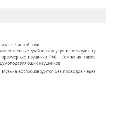
ивают чистый звук.
кокачественные драйверы внутри используют ту
лноразмерные наушники PX8
.
Компания также
 шумоподавляющих наушников.
. Музыка воспроизводится без проводов через