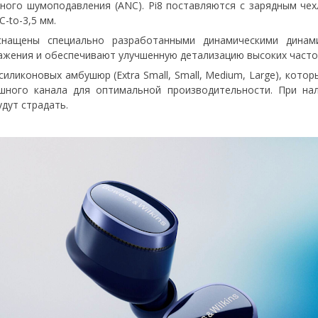
вного шумоподавления (ANC). Pi8 поставляются с зарядным ч
-to-3,5 мм.
нащены специально разработанными динамическими динам
ажения и обеспечивают улучшенную детализацию высоких часто
иликоновых амбушюр (Extra Small, Small, Medium, Large), кото
ного канала для оптимальной производительности. При нал
дут страдать.