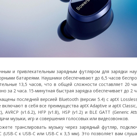
чным и привлекательным зарядным футляром для зарядки науш
рными батареями. Наушники обеспечивают до 6,5 часов беспро
ельные 13,5 часов, что в общей сложности составляет 20 ча
о за 2 часа. 15-минутная быстрая зарядка обеспечивает до 2 
щены последней версией Bluetooth (версии 5.4) с aptX Lossles
е включают в себя все преимущества aptX Adaptive и aptX Class
 AVRCP (v1.6.2), HFP (v1.8), HSP (v1.2) и BLE GATT (Generic Att
дачи музыки, игр и совершения голосовых или видеозвонков.
жете транслировать музыку через зарядный футляр, подклю
 (USB-C к USB-C или USB-C к 3,5 мм). Это позволяет вам слу