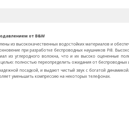
подавлением от B&W
ены из высококачественных водостойких материалов и обеспеч
дохновение при разработке беспроводных наушников Pi8. Высо
иал из углеродного волокна, что и их высоко оцененные по
й целью: полностью переопределить ожидания от беспроводных
адежной посадкой, и выдают чистый звук с богатой динамикой
озволяет уменьшить компрессию на некоторых телефонах.