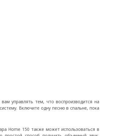
 вам управлять тем, что воспроизводится на
истему. Включите одну песню в спальне, пока
ара Home 150 также может использоваться в
о простой способ получить объемный звук,