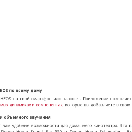
EOS по всему дому
 HEOS на свой смартфон или планшет. Приложение позволяет
мых динамиках и компонентах,
которые вы добавляете в свою с
и объемного звучания
т вам удобные возможности для домашнего кинотеатра. Эта п
с
Denon Home Sound Bar 550
и
Denon Home Subwoofer
. Эт