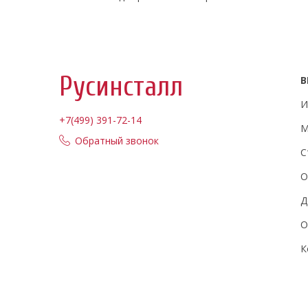
Русинсталл
В
И
+7(499) 391-72-14
М
Обратный звонок
С
О
Д
О
К