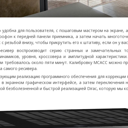
удобна для пользователя, с пошаговым мастером на экране, а
офон к передней панели приемника, а затем начать многоточе
 резьбой внизу, чтобы прикрутить его к штативу, если он у вас
есивер воспроизводит серию странных и замечательных то
инамиков, уровня, кроссовера и амплитудной характеристики
ции требовалось около пяти минут. Калибровку MCACC можно п
а самого ресивера.
льзующим реализацию программного обеспечения для коррекции
и в экранном графическом интерфейсе, а затем переключения 
ой безболезненной и быстрой реализацией Dirac, которую мы к