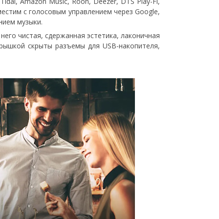
al, Amazon Music, Roon, Deezer, DTS Play-Fi,
овместим с голосовым управлением через Google,
нием музыки.
него чистая, сдержанная эстетика, лаконичная
крышкой скрыты разъемы для USB-накопителя,