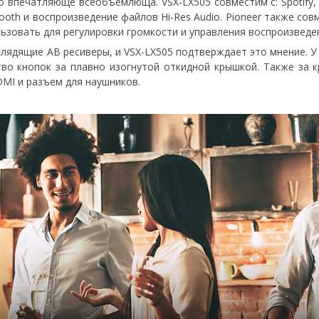
впечатляюще всеобъемлюща. VSX-LX505 совместим с: Spotify, Tid
uetooth и воспроизведение файлов Hi-Res Audio. Pioneer также с
льзовать для регулировки громкости и управления воспроизведе
глядящие АВ ресиверы, и VSX-LX505 подтверждает это мнение. У 
тво кнопок за плавно изогнутой откидной крышкой. Также за 
MI и разъем для наушников.