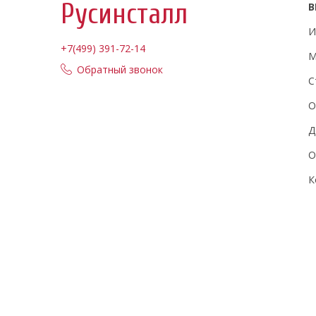
Русинсталл
В
И
+7(499) 391-72-14
М
Обратный звонок
С
О
Д
О
К