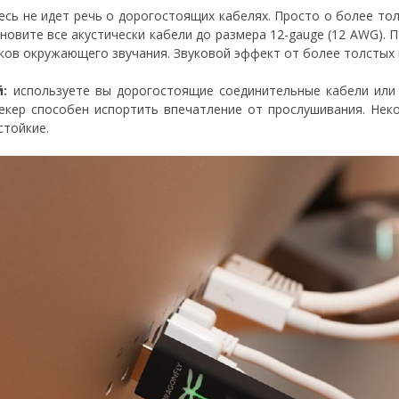
есь не идет речь о дорогостоящих кабелях. Просто о более то
бновите все акустически кабели до размера 12-gauge (12 AWG).
ков окружающего звучания. Звуковой эффект от более толстых 
:
используете вы дорогостоящие соединительные кабели или
екер способен испортить впечатление от прослушивания. Нек
стойкие.