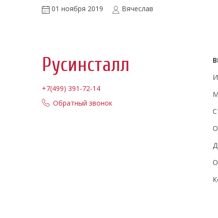
01 ноября 2019
Вячеслав
Русинсталл
В
И
+7(499) 391-72-14
М
Обратный звонок
С
О
Д
О
К